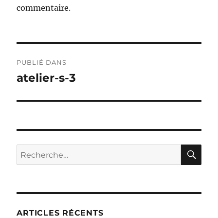
commentaire.
Navigation
PUBLIÉ DANS
de
atelier-s-3
l’article
RE
Recherche
pour :
ARTICLES RÉCENTS