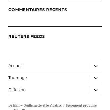
COMMENTAIRES RÉCENTS
REUTERS FEEDS
ouvrir
Accueil
le
sous-
menu
ouvrir
Tournage
le
sous-
menu
ouvrir
Diffusion
le
sous-
menu
Le film – Guillemette et le Picatrix
Fièrement propulsé