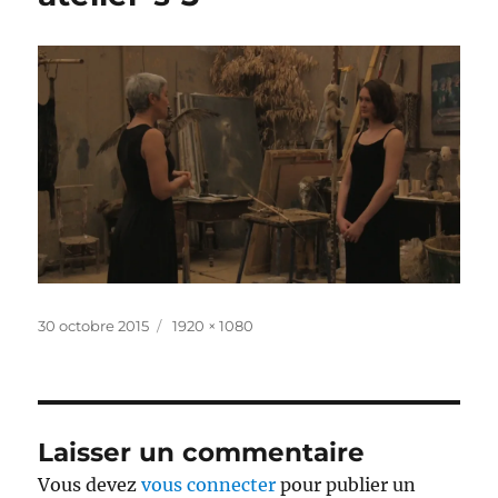
Publié
Taille
30 octobre 2015
1920 × 1080
le
réelle
Laisser un commentaire
Vous devez
vous connecter
pour publier un