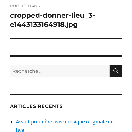
Navigation
PUBLIÉ DANS
de
cropped-donner-lieu_3-
e1443133164918.jpg
l’article
RE
Recherche
pour :
ARTICLES RÉCENTS
Avant première avec musique originale en
live