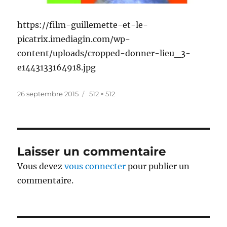
https://film-guillemette-et-le-
picatrix.imediagin.com/wp-
content/uploads/cropped-donner-lieu_3-
e1443133164918.jpg
Publié
Taille
26 septembre 2015
512 × 512
le
réelle
Laisser un commentaire
Vous devez
vous connecter
pour publier un
commentaire.