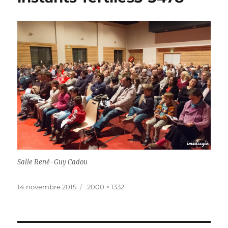
Salle René-Guy Cadou
Publié
Taille
14 novembre 2015
2000 × 1332
le
réelle