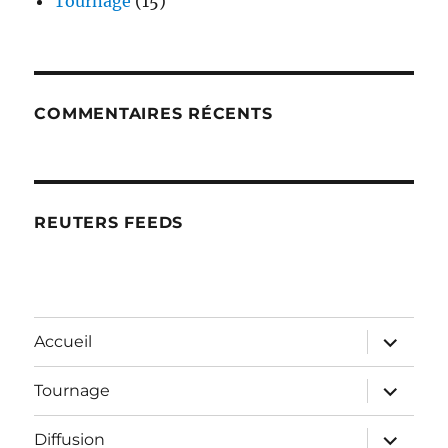
Tournage
(15)
COMMENTAIRES RÉCENTS
REUTERS FEEDS
ouvrir
Accueil
le
sous-
menu
ouvrir
Tournage
le
sous-
menu
ouvrir
Diffusion