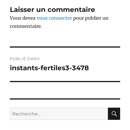
Laisser un commentaire
Vous devez
vous connecter
pour publier un
commentaire.
Navigation
PUBLIÉ DANS
de
instants-fertiles3-3478
l’article
RE
Recherche
pour :