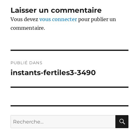
Laisser un commentaire
Vous devez
vous connecter
pour publier un
commentaire.
Navigation
PUBLIÉ DANS
de
instants-fertiles3-3490
l’article
RE
Recherche
pour :