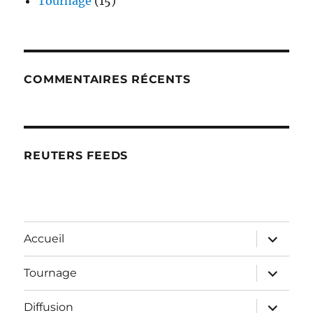
Tournage
(15)
COMMENTAIRES RÉCENTS
REUTERS FEEDS
ouvrir
Accueil
le
sous-
menu
ouvrir
Tournage
le
sous-
menu
ouvrir
Diffusion