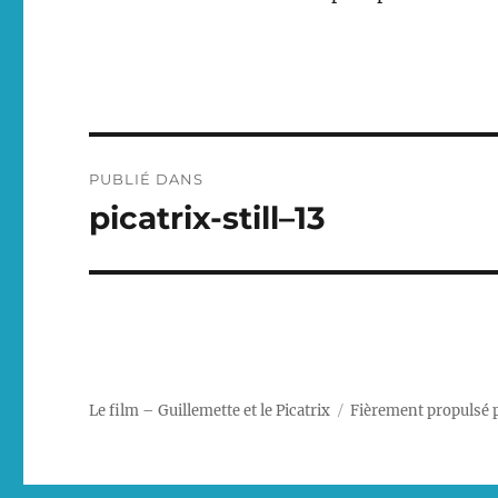
Navigation
PUBLIÉ DANS
de
picatrix-still–13
l’article
Le film – Guillemette et le Picatrix
Fièrement propulsé 