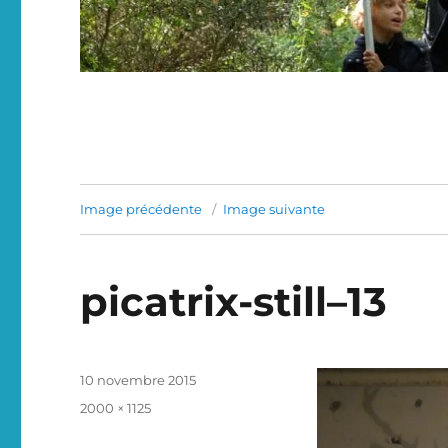
Image précédente
Image suivante
picatrix-still–13
Publié
10 novembre 2015
le
Taille
2000 × 1125
réelle