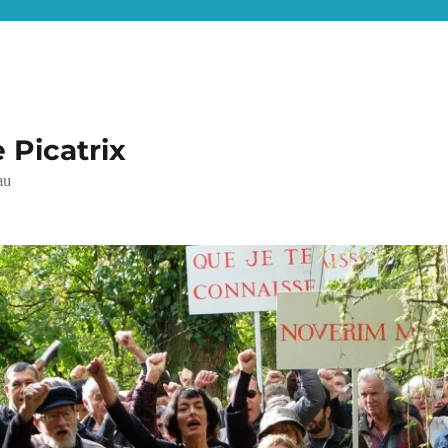
e Picatrix
au